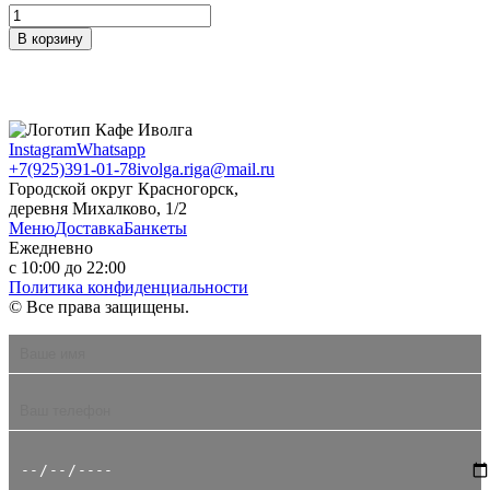
Количество
Сало
В корзину
домашнее
с
луком,
горчицей
и
Instagram
Whatsapp
хреном
+7(925)391-01-78
ivolga.riga@mail.ru
Городской округ Красногорск,
деревня Михалково, 1/2
Меню
Доставка
Банкеты
Ежедневно
с 10:00 до 22:00
Политика конфиденциальности
© Все права защищены.